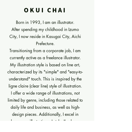
OKUI CHAI
B
orn in 1993, I am an illustrator.
After spending my childhood in Izumo
City, I now reside in Kasugai City, Aichi
Prefecture.
Transitioning from a corporate job, I am
currently active as a freelance illustrator.
My illustration style is based on line art,
characterized by its "simple" and "easy-to-
understand" touch. This is inspired by the
ligne claire (clear line) style of illustration.
I offer a wide range of illustrations, not
limited by genre, including those related to
daily life and business, as well as high-
design pieces. Additionally, I excel in
humorous illustrations. Lately, I've been
studying conceptual illustration and aspire